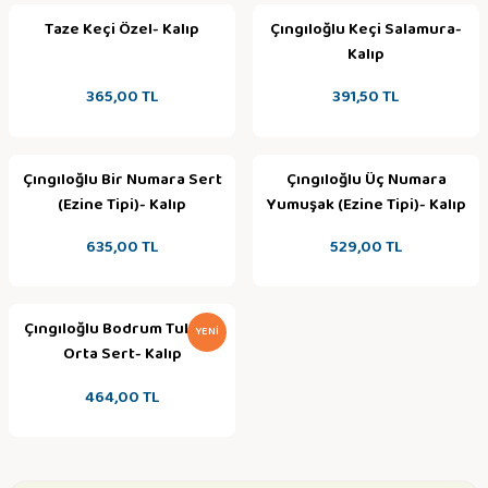
Taze Keçi Özel- Kalıp
Çıngıloğlu Keçi Salamura-
Kalıp
365,00 TL
391,50 TL
Çıngıloğlu Bir Numara Sert
Çıngıloğlu Üç Numara
(Ezine Tipi)- Kalıp
Yumuşak (Ezine Tipi)- Kalıp
635,00 TL
529,00 TL
Çıngıloğlu Bodrum Tulumu
YENI
Orta Sert- Kalıp
464,00 TL