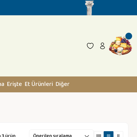
na
Erişte
Et Ürünleri
Diğer
 3 ürün