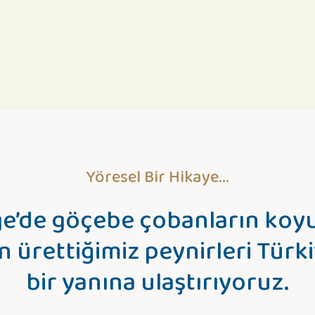
Sitemize ilk yorumu siz yapın!
Yöresel Bir Hikaye...
Deneyimini Paylaş
e’de göçebe çobanların koyu
n ürettiğimiz peynirleri Türki
bir yanına ulaştırıyoruz.