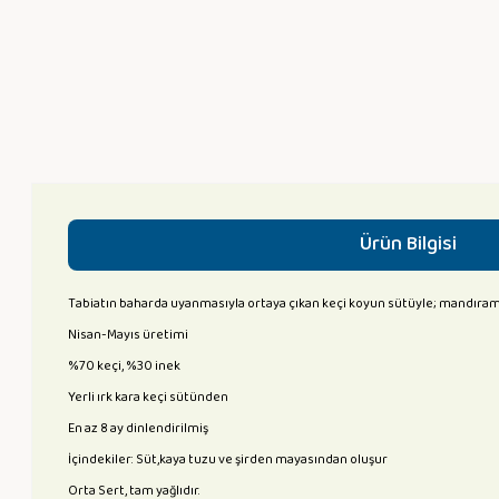
Ürün Bilgisi
Tabiatın baharda uyanmasıyla ortaya çıkan keçi koyun sütüyle; mandıram
Nisan-Mayıs üretimi
%70 keçi, %30 inek
Yerli ırk kara keçi sütünden
En az 8 ay dinlendirilmiş
İçindekiler: Süt,kaya tuzu ve şirden mayasından oluşur
Orta Sert, tam yağlıdır.