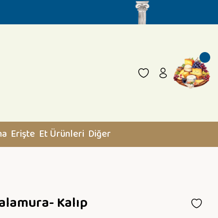
na
Erişte
Et Ürünleri
Diğer
Salamura- Kalıp