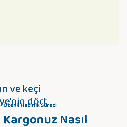
n ve keçi
ye’nin dört
Özenli Hazırlık Süreci
Kargonuz Nasıl