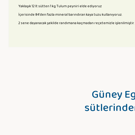
Yaklaşık 12 lt sütten 1 kg Tulum peyniri elde ediyoruz
İçerisinde 84’den fazla mineral barındıran kaya tuzu kullanıyoruz.
2 sene dayanacak şekilde randımana kaçmadan reçetemizle işlenilmiştir.
Güney Eg
sütlerinde