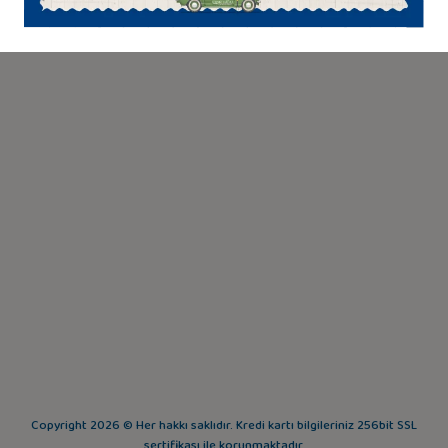
Copyright 2026 © Her hakkı saklıdır. Kredi kartı bilgileriniz 256bit SSL
sertifikası ile korunmaktadır.