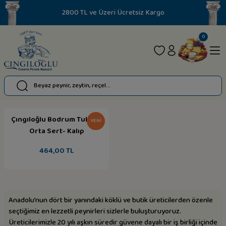
2800 TL ve Üzeri Ücretsiz Kargo
0
Çıngıloğlu Bodrum Tulumu
YENI
Orta Sert- Kalıp
464,00 TL
Anadolu’nun dört bir yanındaki köklü ve butik üreticilerden özenle
seçtiğimiz en lezzetli peynirleri sizlerle buluşturuyoruz.
Üreticilerimizle 20 yılı aşkın süredir güvene dayalı bir iş birliği içinde