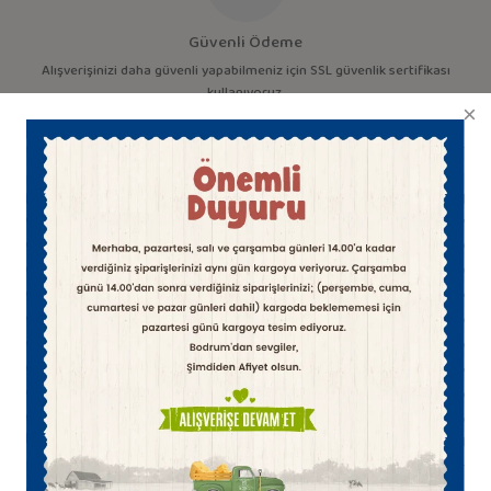
Güvenli Ödeme
Alışverişinizi daha güvenli yapabilmeniz için SSL güvenlik sertifikası
kullanıyoruz.
HİKAYEMİZ
MANDIRA
OTANTİK
İLETİŞİM
PEYNİR
MARKETLERİ