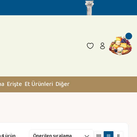
na
Erişte
Et Ürünleri
Diğer
 4 ürün