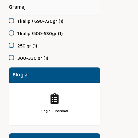
Gramaj
1 kalıp / 690-720gr (1)
1 kalıp /500-530gr (1)
250 gr (1)
300-330 gr (1)
330-360 gr (1)
Bloglar
500 gr (1)
Blog bulunamadı.