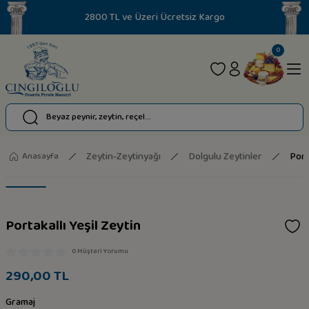
2800 TL ve Üzeri Ücretsiz Kargo
0
Zeytin-Zeytinyağı
Dolgulu Zeytinler
Port
Anasayfa
Portakallı Yeşil Zeytin
0 Müşteri Yorumu
290,00 TL
Gramaj