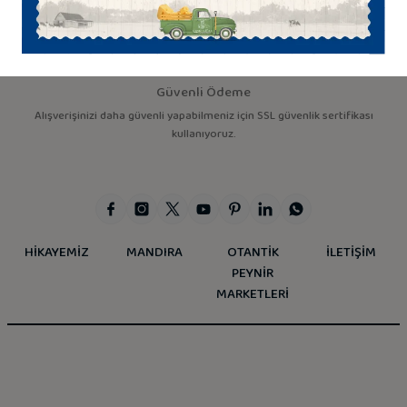
Güvenli Ödeme
Alışverişinizi daha güvenli yapabilmeniz için SSL güvenlik sertifikası
kullanıyoruz.
HİKAYEMİZ
MANDIRA
OTANTİK
İLETİŞİM
PEYNİR
MARKETLERİ