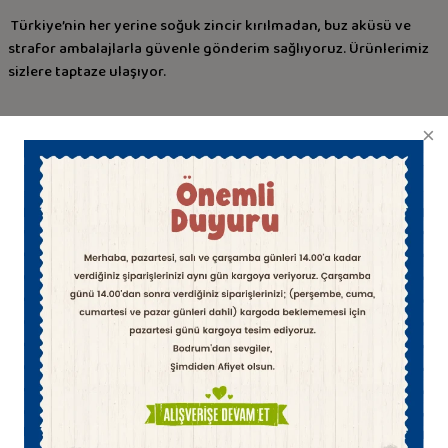
Türkiye’nin her yerine soğuk zincir kırılmadan, buz aküsü ve
strafor ambalajlarla güvenle gönderim sağlıyoruz. Ürünlerimiz
sizlere taptaze ulaşıyor.
Temiz İçerikli Taze El Yapımı
60 Yıllık Çıngıloğlu ustalığı ile en iyi sütten el yapımı peynirler
Çıngıloğlu Güvencesi
Siparişlerinizi büyük bir hassasiytle hazırlıyor, özenle paketleyip size
ulaştırıyoruz.