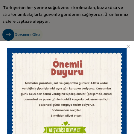
Türkiye’nin her yerine soğuk zincir kırılmadan, buz aküsü ve
strafor ambalajlarla güvenle gönderim sağlıyoruz. Ürünlerimiz
sizlere taptaze ulaşıyor.
Devamını Oku
Temiz İçerikli Taze El Yapımı
60 Yıllık Çıngıloğlu ustalığı ile en iyi sütten el yapımı peynirler
Çıngıloğlu Güvencesi
Siparişlerinizi büyük bir hassasiytle hazırlıyor, özenle paketleyip size