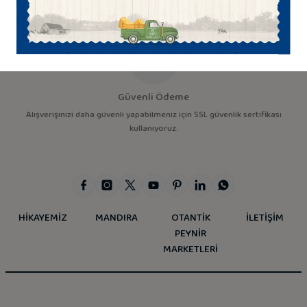
ulaştırıyoruz.
Güvenli Ödeme
Alışverişinizi daha güvenli yapabilmeniz için SSL güvenlik sertifikası
kullanıyoruz.
HİKAYEMİZ
MANDIRA
OTANTİK
İLETİŞİM
PEYNİR
MARKETLERİ