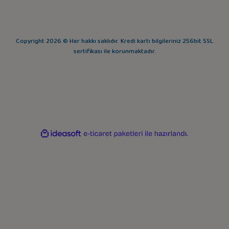
Copyright 2026 © Her hakkı saklıdır. Kredi kartı bilgileriniz 256bit SSL
sertifikası ile korunmaktadır.
ideasoft
ile
e-
hazırlandı.
ticaret
paketleri