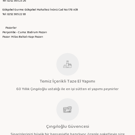
Tel: 0252 385 23 26
Gökçebel Gurme: Gökçebel Mahallesi İnönü Cad No:178 A/B
Tel: 0252 385 22 93
Pazarlar
Perşembe - Cuma: Bodrum Pazarı
Pazar: Milas Baltalı Kapı Pazarı
Temiz İçerikli Taze El Yapımı
60 Yıllık Çıngıloğlu ustalığı ile en iyi sütten el yapımı peynirler
Çıngıloğlu Güvencesi
Siparişlerinizi büyük bir hassasiytle hazırlıyor, özenle paketleyip size