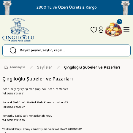
2800 TL ve Üzeri Ücretsiz Kargo
0
Sayfalar
Çıngıloğlu Şubeler ve Pazarları
Anasayfa
Çıngıloğlu Şubeler ve Pazarları
Bodrum Çarşı: Çarşı mah Çarşı Sok Bodrum Merkez
Tel: 0252 313 51 51
Konacık Şarküteri: Atatürk Bulv Konacık mah no:33
Tel: 0252 319 25 97
Konacık 2 Şarküteri: Konacık Mah no 30
Tel: 0252 319 18 10
Yalıkavak Çarşı: Koray Yılmaz İş merkezi YALIKAVAK/BODRUM