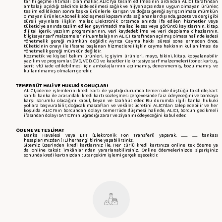
tarihi geçme ihtimali olan mallar, ALICI’ya teslim edilmesinin ardından ALICI tarafından
ambalajı açıldığı takdirde iade edilmesi sağlık ve hijyen açısından uygun olmayan ürünler,
teslim edildikten sonra başka ürünlerle karışan ve doğası gereği ayrıştırılması mümkün
olmayan ürünler, Abonelik sözleşmesi kapsamında sağlananlar dışında, gazete ve dergi gibi
süreli yayınlara ilişkin mallar, Elektronik ortamda anında ifa edilen hizmetler veya
tüketiciye anında teslim edilen gayrimaddi mallar, ile ses veya görüntü kayıtlarının, kitap,
dijital içerik, yazılım programlarının, veri kaydedebilme ve veri depolama cihazlarının,
bilgisayar sarf malzemelerinin, ambalajının ALICI tarafından açılmış olması halinde iadesi
Yönetmelik gereği mümkün değildir. Ayrıca Cayma hakkı süresi sona ermeden önce,
tüketicinin onayı ile ifasına başlanan hizmetlere ilişkin cayma hakkının kullanılması da
Yönetmelik gereği mümkün değildir.
Kozmetik ve kişisel bakım ürünleri, iç giyim ürünleri, mayo, bikini, kitap, kopyalanabilir
yazılım ve programlar, DVD, VCD, CD ve kasetler ile kırtasiye sarf malzemeleri (toner, kartuş,
şerit vb.) iade edilebilmesi için ambalajlarının açılmamış, denenmemiş, bozulmamış ve
kullanılmamış olmaları gerekir.
TEMERRÜT HALİ VE HUKUKİ SONUÇLARI
ALICI, ödeme işlemlerini kredi kartı ile yaptığı durumda temerrüde düştüğü takdirde, kart
sahibi banka ile arasındaki kredi kartı sözleşmesi çerçevesinde faiz ödeyeceğini ve bankaya
karşı sorumlu olacağını kabul, beyan ve taahhüt eder. Bu durumda ilgili banka hukuki
yollara başvurabilir; doğacak masrafları ve vekâlet ücretini ALICI’dan talep edebilir ve her
koşulda ALICI’nın borcundan dolayı temerrüde düşmesi halinde, ALICI, borcun gecikmeli
ifasından dolayı SATICI’nın uğradığı zarar ve ziyanını ödeyeceğini kabul eder.
ÖDEME VE TESLİMAT
Banka Havalesi veya EFT (Elektronik Fon Transferi) yaparak, ............, ........., bankası
hesaplarımızdan (TL) herhangi birine yapabilirsiniz.
Sitemiz üzerinden kredi kartlarınız ile, Her türlü kredi kartınıza online tek ödeme ya
da online taksit imkânlarından yararlanabilirsiniz. Online ödemelerinizde siparişiniz
sonunda kredi kartınızdan tutar çekim işlemi gerçekleşecektir.