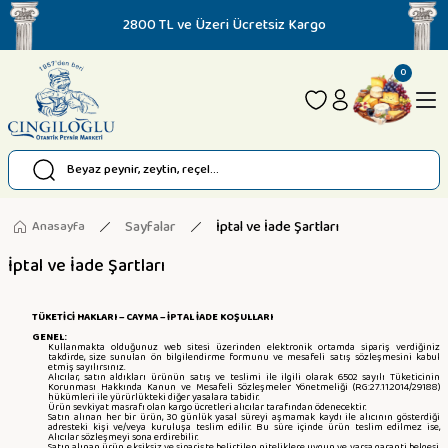
2800 TL ve Üzeri Ücretsiz Kargo
0
Sayfalar
İptal ve İade Şartları
Anasayfa
İptal ve İade Şartları
TÜKETİCİ HAKLARI – CAYMA – İPTAL İADE KOŞULLARI
GENEL:
Kullanmakta olduğunuz web sitesi üzerinden elektronik ortamda sipariş verdiğiniz
takdirde, size sunulan ön bilgilendirme formunu ve mesafeli satış sözleşmesini kabul
etmiş sayılırsınız.
Alıcılar, satın aldıkları ürünün satış ve teslimi ile ilgili olarak 6502 sayılı Tüketicinin
Korunması Hakkında Kanun ve Mesafeli Sözleşmeler Yönetmeliği (RG:27.11.2014/29188)
hükümleri ile yürürlükteki diğer yasalara tabidir.
Ürün sevkiyat masrafı olan kargo ücretleri alıcılar tarafından ödenecektir.
Satın alınan her bir ürün, 30 günlük yasal süreyi aşmamak kaydı ile alıcının gösterdiği
adresteki kişi ve/veya kuruluşa teslim edilir. Bu süre içinde ürün teslim edilmez ise,
Alıcılar sözleşmeyi sona erdirebilir.
Satın alınan ürün, eksiksiz ve siparişte belirtilen niteliklere uygun ve varsa garanti belgesi,